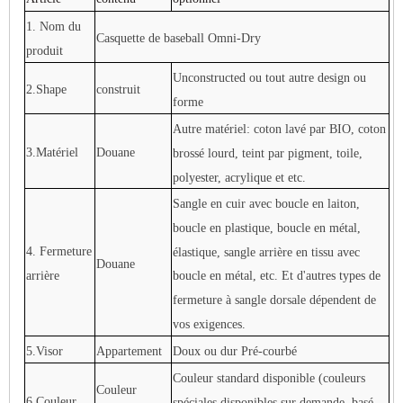
1. Nom du
Casquette de baseball Omni-Dry
produit
Unconstructed ou tout autre design ou
2.Shape
construit
forme
Autre matériel: coton lavé par BIO, coton
3.Matériel
Douane
brossé lourd, teint par pigment, toile,
polyester, acrylique et etc.
Sangle en cuir avec boucle en laiton,
boucle en plastique, boucle en métal,
4. Fermeture
élastique, sangle arrière en tissu avec
Douane
arrière
boucle en métal, etc. Et d'autres types de
fermeture à sangle dorsale dépendent de
vos exigences.
5.Visor
Appartement
Doux ou dur Pré-courbé
Couleur standard disponible (couleurs
Couleur
6.Couleur
spéciales disponibles sur demande, basé