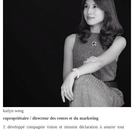
kailyn weng
copropriétaire / directeur des ventes et du marketing
1: développé
compagnie
vision
et
mission
déclaration
à
assurer
tout