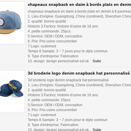
chapeaux snapback en daim à bords plats en deni
chapeaux snapback en daim à bords plats en denim à 6 pannea
1. Lieu d'origine: Guangdong, Chine (continent), Shenzhen Chine
2. qualité: bonne qualité
Histoire 3.Factory: histoire d'usine de 16 ans
4. petite commande: 25pcs
5.Service: OEM / ODM, conception
6. Prix: Prix usine concurrentiel
7.Logo: customed
Temps 8.Sample: 3 ~ 7 jours pour le style commun
9. Type d'entreprise: Fabrication
10. design: design personnalisé est ok
Suite
3d broderie logo denim snapback hat personnalisé
3d broderie logo denim snapback hat personnalisé
1. Lieu d'origine: Guangdong, Chine (continent), Shenzhen Chine
2. qualité: bonne qualité
Histoire 3.Factory: histoire d'usine de 16 ans
4. petite commande: 25pcs
5.Service: OEM / ODM, conception
6. Prix: Prix usine concurrentiel
7.Logo: customed
Temps 8.Sample: 3 ~ 7 jours pour le style commun
9. Type d'entreprise: Fabrication
10. design: design personnalisé est ok
Suite