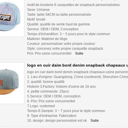
motif de broderie 6 casquettes de snapback personnalisées
Sexe: Unisexe
Taille: taille 58CM ou taille personnalisée
Motif: brodé
Qualité: qualité de vente haut de gamme
Service: OEM / ODM, Conception
Temps d'échantillon: 3 ~ 5 jours pour le style commun
Matériel: Matériel de liège
Couleur: personnaliser votre propre couleur
Style: concevez votre propre casquette snapback
Prix: Prix usine concurrentiel
Suite
logo en cuir daim bord denim snapback chapeaux 
logo en cuir daim bord denim snapback chapeaux usine personn
1. Lieu d'origine: Guangdong, Chine (continent), Shenzhen Chine
2. qualité: bonne qualité
Histoire 3.Factory: histoire d'usine de 16 ans
4. petite commande: 25pcs
5.Service: OEM / ODM, conception
6. Prix: Prix usine concurrentiel
7.Logo: customed
Temps 8.Sample: 3 ~ 7 jours pour le style commun
9. Type d'entreprise: Fabrication
10. design: design personnalisé est ok
Suite