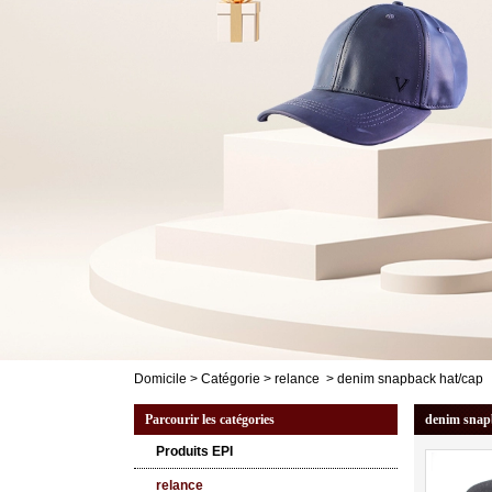
Domicile
>
Catégorie
>
relance
>
denim snapback hat/cap
Parcourir les catégories
denim snap
Produits EPI
relance