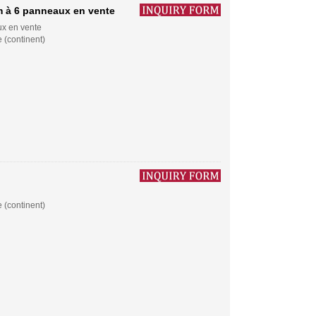
m à 6 panneaux en vente
ux en vente
 (continent)
 (continent)