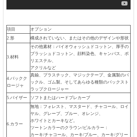
項目
オプション
2.形
構成されていない、またはその他のデザインや形状
その他素材：バイオウォッシュドコットン、厚手の
ブラッシュドコットン、顔料染色、キャンバス、ポ
3.材料
リエステル、
アクリルなど
真鍮、プラスチック、マジックテープ、金属製のバ
4.バックク
ックル、ゴム製。そしてあらゆる種類のバックスト
ロージャ
ラップクロージャー
5.バイザー
ソフトまたはハードプレカーブ
無地：フォレスト、マスタード、チャコール、ロイ
ヤル、グレープ、ブルー、オレンジ、
ホワイトとカーキなど。
6.カラー
ツートンカラーのクラウン/ビルカラー：
カーキ/チャコール、カーキ/ブルー、カーキ/グリー