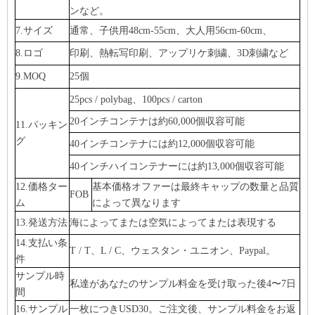
ンなど。
7.サイズ
通常、子供用48cm-55cm、大人用56cm-60cm、
8.ロゴ
印刷、熱転写印刷、アップリケ刺繍、3D刺繍など
9.MOQ
25個
25pcs / polybag、100pcs / carton
20インチコンテナは約60,000個収容可能
11.パッキン
グ
40インチコンテナには約12,000個収容可能
40インチハイコンテナーには約13,000個収容可能
12.価格ター
基本価格オファーは最終キャップの数量と品質
FOB
ム
によって異なります
13.発送方法
海によってまたは空気によってまたは表現する
14.支払い条
T / T、L / C、ウェスタン・ユニオン、Paypal。
件
サンプル時
私達があなたのサンプル料金を受け取った後4〜7日
間
16.サンプル
一枚につきUSD30。ご注文後、サンプル料金をお返