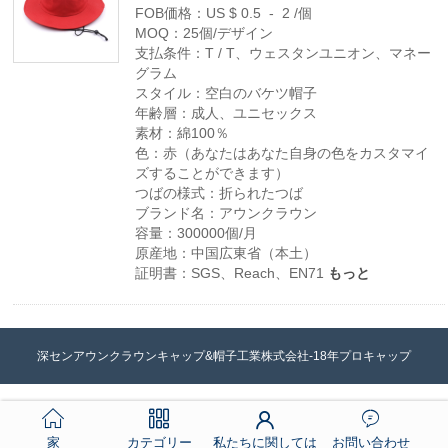
FOB価格：US $ 0.5 - 2 /個
MOQ：25個/デザイン
支払条件：T / T、ウェスタンユニオン、マネー
グラム
スタイル：空白のバケツ帽子
年齢層：成人、ユニセックス
素材：綿100％
色：赤（あなたはあなた自身の色をカスタマイ
ズすることができます）
つばの様式：折られたつば
ブランド名：アウンクラウン
容量：300000個/月
原産地：中国広東省（本土）
証明書：SGS、Reach、EN71
もっと
深センアウンクラウンキャップ&帽子工業株式会社-18年プロキャップ
家
カテゴリー
私たちに関しては
お問い合わせ