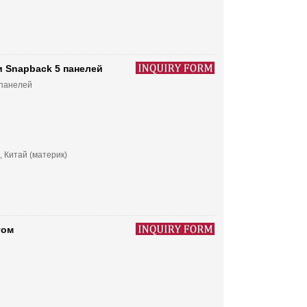
 Snapback 5 панелей
 панелей
, Китай (материк)
том