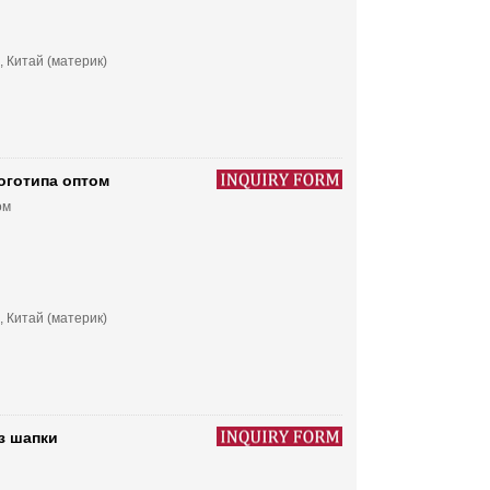
, Китай (материк)
оготипа оптом
ом
, Китай (материк)
з шапки