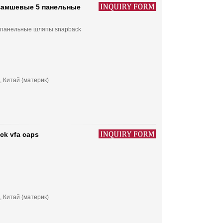
 замшевые 5 панельные
5 панельные шляпы snapback
, Китай (материк)
k vfa caps
, Китай (материк)