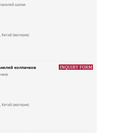
 панелей шапки
, Китай (материк)
анелей колпачков
ачков
, Китай (материк)