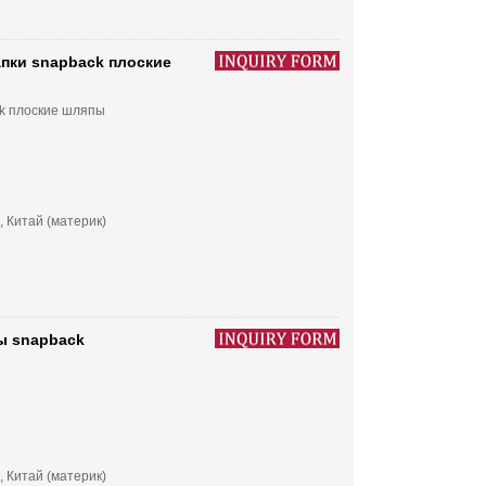
пки snapback плоские
k плоские шляпы
, Китай (материк)
ы snapback
, Китай (материк)