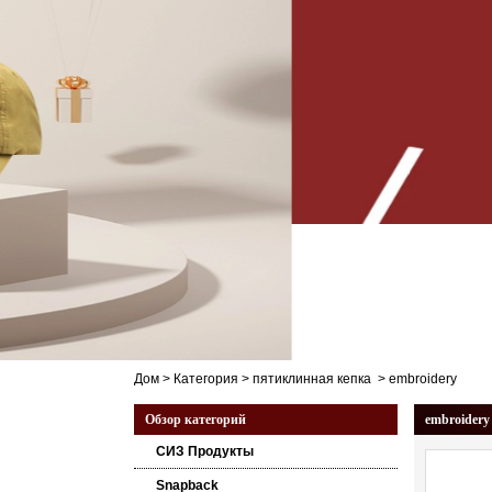
Дом
>
Категория
>
пятиклинная кепка
>
embroidery
Обзор категорий
embroidery
СИЗ Продукты
Snapback