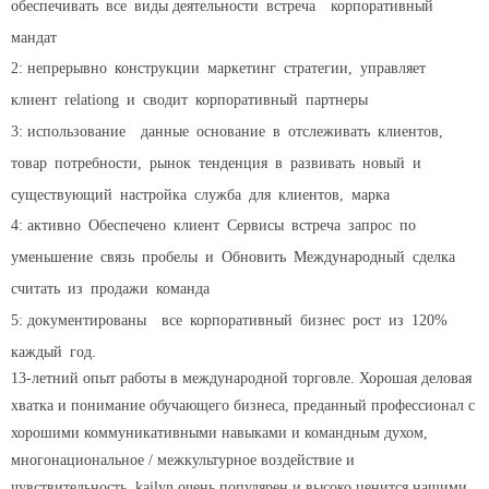
обеспечивать
все
виды деятельности
встреча
корпоративный
мандат
2: непрерывно
конструкции
маркетинг
стратегии,
управляет
клиент
relationg
и
сводит
корпоративный
партнеры
3: использование
данные
основание
в
отслеживать
клиентов,
товар
потребности,
рынок
тенденция
в
развивать
новый
и
существующий
настройка
служба
для
клиентов,
марка
4: активно
Обеспечено
клиент
Сервисы
встреча
запрос
по
уменьшение
связь
пробелы
и
Обновить
Международный
сделка
считать
из
продажи
команда
5: документированы
все
корпоративный
бизнес
рост
из
120%
каждый
год.
13-летний опыт работы в международной торговле. Хорошая деловая
хватка и понимание обучающего бизнеса, преданный профессионал с
хорошими коммуникативными навыками и командным духом,
многонациональное / межкультурное воздействие и
чувствительность, kailyn очень популярен и высоко ценится нашими