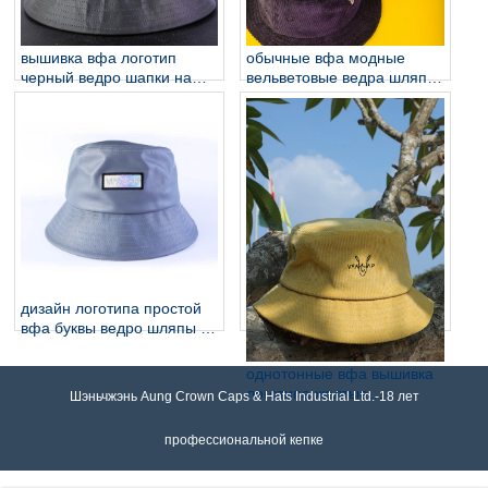
вышивка вфа логотип
обычные вфа модные
черный ведро шапки на
вельветовые ведра шляпы
заказ
дизайн логотипа
дизайн логотипа простой
вфа буквы ведро шляпы на
заказ
однотонные вфа вышивка
логотипа желтые
Шэньчжэнь Aung Crown Caps & Hats Industrial Ltd.-18 лет
вельветовые ковши
профессиональной кепке