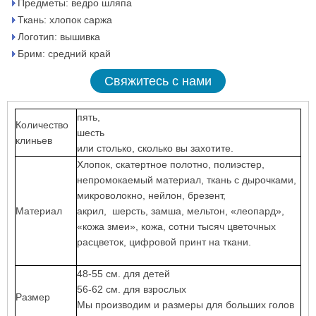
Предметы: ведро шляпа
Ткань: хлопок саржа
Логотип: вышивка
Брим: средний край
Свяжитесь с нами
пять,
Количество
шесть
клиньев
или столько, сколько вы захотите.
Хлопок, скатертное полотно, полиэстер,
непромокаемый материал, ткань с дырочками,
микроволокно, нейлон, брезент,
Материал
акрил, шерсть, замша, мельтон, «леопард»,
«кожа змеи», кожа, сотни тысяч цветочных
расцветок, цифровой принт на ткани.
48-55 см. для детей
56-62 см. для взрослых
Размер
Мы производим и размеры для больших голов