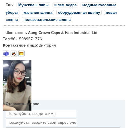
Тег:
Мужские шляпы
шлем ведра
модные головные
уборы
мальчик шляпа
оборудованная шляпу
новая
шляпа
пользовательские шляпа
Шэньчжэнь Aung Crown Caps & Hats Industrial Ltd
Тел:
86-15989571776
Контактное лицо:
Виктория
Отправить запрос