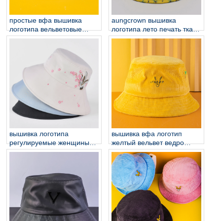
простые вфа вышивка
aungcrown вышивка
логотипа вельветовые
логотипа лето печать ткани
ткани ведра шляпы
ведра шляпы
вышивка логотипа
вышивка вфа логотип
регулируемые женщины
желтый вельвет ведро
ведро шляпы на заказ
шапки на заказ