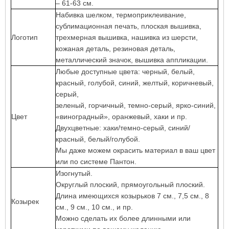
– 61-63 см.
Набивка шелком, термоприклеивание,
сублимационная печать, плоская вышивка,
Логотип
трехмерная вышивка, нашивка из шерсти,
кожаная деталь, резиновая деталь,
металлический значок, вышивка аппликации.
Любые доступные цвета: черный, белый,
красный, голубой, синий, желтый, коричневый,
серый,
зеленый, горчичный, темно-серый, ярко-синий,
Цвет
«виноградный», оранжевый, хаки и пр.
Двухцветные: хаки/темно-серый, синий/
красный, белый/голубой.
Мы даже можем окрасить материал в ваш цвет
или по системе Пантон.
Изогнутый.
Округлый плоский, прямоугольный плоский.
Длина имеющихся козырьков 7 см., 7,5 см., 8
Козырек
см., 9 см., 10 см., и пр.
Можно сделать их более длинными или