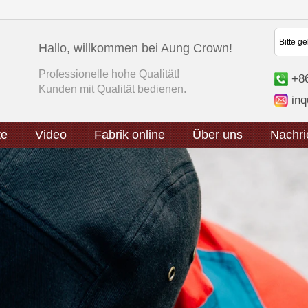
Hallo, willkommen bei Aung Crown!
Professionelle hohe Qualität!
+8
Kunden mit Qualität bedienen.
in
te
Video
Fabrik online
Über uns
Nachri