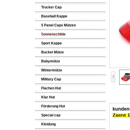
Trucker Cap
Baseball Kappe
5 Panel Caps Mützen
Sonnenschilde
Sport Kappe
Bucket Mütze
Babymütze
Wintermütze
Military Cap
Flachen Hut
Klar Hut
Förderung Hut
kundens
Zuerst
L
Special cap
Kleidung