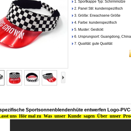
1. Sportkappe Typ: Schirmmütze
2. Panel Stil: kundenspezifisch
3. Größe: Erwachsene Größe
4. Farbe: kundenspezifisch
5. Muster: Gestickt
6. Ursprungsort: Guangdong, China
7. Qualität: gute Qualität
pezifische Sportsonnenblendenhüte entwerfen Logo-PVC
asst uns
Hör mal zu
Was
unser
Kunde
sagen
Über
unser
Prod