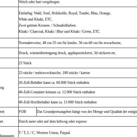
Weich oder hart vorgebogen
Einfarbig: Wald, Senf, Holzkohle, Royal, Traube, Blau, Orange,
White and Khaki, ETC.
Zwei getönte Kronen- / Schnabelfarben:
Khaki / Charcoal, Khaki / Blue und Khaki / Green, ETC.
Normalerweise, 48 cm-55 cm für kinder, 56 cm-60 cm für erwachsene,
Druck, wärmeübertragung druck, appliquestickerei, 3d stickerei etc.
25 Stück
25 stücke / mehrzwecktasche, 100 stücke / karton
20-Zoll-Behälter kann ca. 60.000 Stück enthalten
ung
40-Zoll-Container können ca. 12.000 Stück enthalten
40-Zoll-Hochbehälter kann ca. 13.000 Stück enthalten
zeit
FOB
Das Grundpreisangebot hängt von der Menge und Qualität der endgü
art
Durch meer oder auf dem luftweg oder express
T / T, L / C, Western Union, Paypal.
dingungen