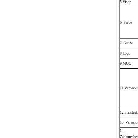
5.Visor
6. Farbe
7. Größe
8.Logo
9.MOQ
11.Verpack
12.Preislauf
13. Versand
14.
Zahlungsbe