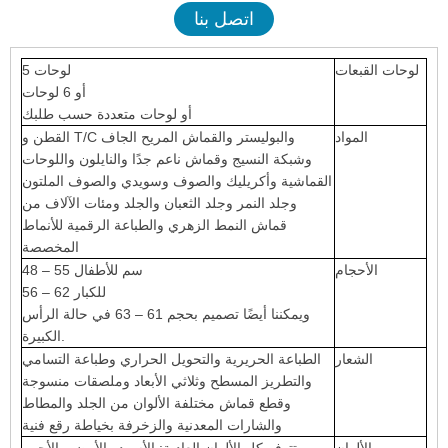
اتصل بنا
لوحات القبعات
5 لوحات
أو 6 لوحات
أو لوحات متعددة حسب طلبك
المواد
القطن و T/C والبوليستر والقماش المريح الجاف
وشبكة النسيج وقماش ناعم جدًا والنايلون واللوحات
القماشية وأكريليك والصوف وسويدي والصوف الملتون
وجلد النمر وجلد الثعبان والجلد ومئات الآلاف من
قماش النمط الزهري والطباعة الرقمية للأنماط
المخصصة
الأحجام
48 – 55 سم للأطفال
56 – 62 للكبار
ويمكننا أيضًا تصميم بحجم 61 – 63 في حالة الرأس
الكبيرة.
الشعار
الطباعة الحريرية والتحويل الحراري وطباعة التسامي
والتطريز المسطح وثلاثي الأبعاد وملصقات منسوجة
وقطع قماش مختلفة الألوان من الجلد والمطاط
والشارات المعدنية والزخرفة بخياطة رقع فنية