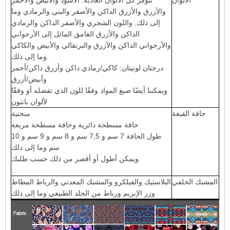
الألوان
تتوفر كل الألوان العادية: الأسود والأبيض والأحمر
والأزرق والأزرق الداكن والأصفر والبني والرمادي وما
إلى ذلك. واللون الشجري والأصفر الداكن والرمادي
الداكن والأزرق الغامق المائل إلى الأرجواني
والأرجواني الداكن والأزرق والبرتقالي والأبيض والكاكي
وما إلى ذلك.
درجتان لونيتان: كاكي/رمادي داكن وأزرق داكن/أحمر
وأبيض/أزرق
ويمكننا أيضًا صبغ المواد وفقًا للون الذي تفضله أو وفقًا
لألوان بانتون
حافة القبعة
منحنية
حافة مسطحة دائرية وحافة مسطحة مربعة
طول الحافة 7 سم و 7,5 سم و 8 سم و 9 سم و 10
سم وما إلى ذلك
ويمكن أطول أو أقصر من ذلك حسب طلبك.
.
المشبك الخلفي
البلاستيك والفيلكرو والمشبك المعدني والرباط المطاط
وزر الإبزيم ورباط من الجلد الطبيعي وما إلى ذلك