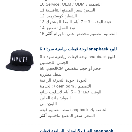
10.Service: OEM / ODM ، التصميم
11.السعر: سعر المصنع التنافسية
12. الشعار: كوستوميد
13.عينة الوقت: 3 ~ 7 أيام للنمط المشترك
14. نوع العمل: تصنيع
15.التصميم: تصميم مخصص على ما يرام
أكثر
6 لوحة قبعات رياضية سوداء snapback للبيع
6 لوحة قبعات رياضية سوداء snapback للبيع
الجنس: للجنسين
الحجم: 58CM حجم أو حجم مخصص
نمط: مطرزة
الجودة: جودة التجزئة الراقية
الخدمة: / oem odm ، التصميم
الوقت عينة: 3 ~ 5 أيام لأسلوب شائع
المواد: مادة الفلين
اللون: بني
نمط: تصميم قبعة snapback الخاصة بك
السعر: سعر المصنع تنافسية
أكثر
العرف 5 لوحات الرياضة قبعات snapback