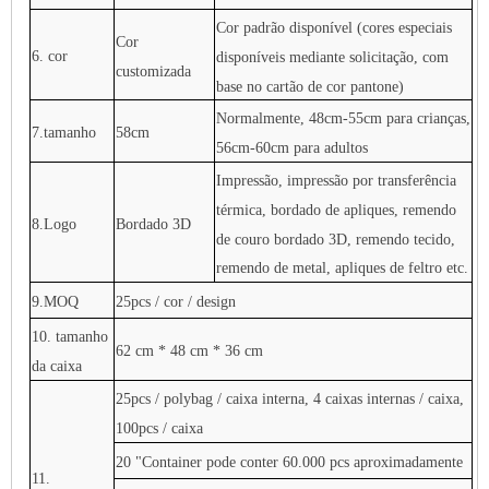
Cor padrão disponível (cores especiais
Cor
6. cor
disponíveis mediante solicitação, com
customizada
base no cartão de cor pantone)
Normalmente, 48cm-55cm para crianças,
7.tamanho
58cm
56cm-60cm para adultos
Impressão, impressão por transferência
térmica, bordado de apliques, remendo
8.Logo
Bordado 3D
de couro bordado 3D, remendo tecido,
remendo de metal, apliques de feltro etc.
9.MOQ
25pcs / cor / design
10. tamanho
62 cm * 48 cm * 36 cm
da caixa
25pcs / polybag / caixa interna, 4 caixas internas / caixa,
100pcs / caixa
20 "Container pode conter 60.000 pcs aproximadamente
11.