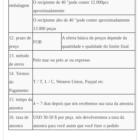
O recipiente de 40 "pode ​​conter 12.000pcs
embalagem
aproximadamente
O recipiente alto de 40 "pode ​​conter aproximadamente
13.000 peças
12. prazo de
A oferta básica de preços depende da
FOB
preço
quantidade e qualidade do limite final
13. método
Pelo mar ou pelo ar ou expresso
de envio
14. Termos
T / T, L / C, Western Union, Paypal etc.
do
Pagamento
15. tempo da
4 ~ 7 dias depois que nós recebemos sua taxa da amostra
amostra
16. taxa de
USD 30-50 $ por peça. nós devolveremos a taxa da
amostra
amostra para você assim que você fizer o pedido