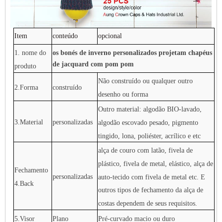
Item
conteúdo
opcional
1. nome do
os bonés de inverno personalizados projetam chapéus
de jacquard com pom pom
produto
Não construído ou qualquer outro
2.Forma
construído
desenho ou forma
Outro material: algodão BIO-lavado,
3.Material
personalizadas
algodão escovado pesado, pigmento
tingido, lona, ​​poliéster, acrílico e etc
alça de couro com latão, fivela de
plástico, fivela de metal, elástico, alça de
Fechamento
personalizadas
auto-tecido com fivela de metal etc. E
4.Back
outros tipos de fechamento da alça de
costas dependem de seus requisitos.
5.Visor
Plano
Pré-curvado macio ou duro