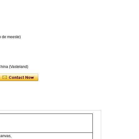
op de meeste)
hina (Vasteland)
 Canvas,