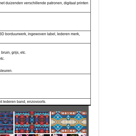
met duizenden verschillende patronen, digitaal printen
k, 3D borduurwerk, ingewoven label, lederen merk,
ruin, grijs, etc.
tc.
kleuren.
ht lederen band, enzovoorts.