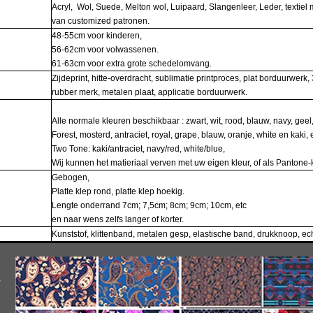
Acryl, Wol, Suede, Melton wol, Luipaard, Slangenleer, Leder, textiel 
van customized patronen.
48-55cm voor kinderen,
56-62cm voor volwassenen.
61-63cm voor extra grote schedelomvang.
Zijdeprint, hitte-overdracht, sublimatie printproces, plat borduurwer
rubber merk, metalen plaat, applicatie borduurwerk.
Alle normale kleuren beschikbaar : zwart, wit, rood, blauw, navy, geel, b
Forest, mosterd, antraciet, royal, grape, blauw, oranje, white en kaki, e
Two Tone: kaki/antraciet, navy/red, white/blue,
Wij kunnen het matieriaal verven met uw eigen kleur, of als Pantone-
Gebogen,
Platte klep rond, platte klep hoekig.
Lengte onderrand 7cm; 7,5cm; 8cm; 9cm; 10cm, etc
en naar wens zelfs langer of korter.
Kunststof, klittenband, metalen gesp, elastische band, drukknoop, ec