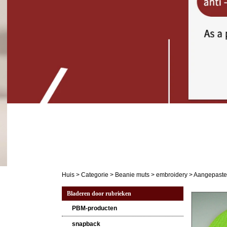
Huis
>
Categorie
>
Beanie muts
>
embroidery
>
Aangepaste 
Bladeren door rubrieken
PBM-producten
snapback