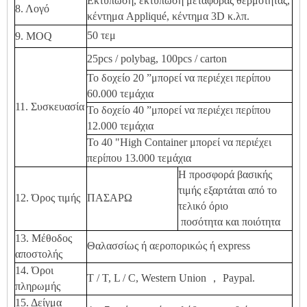
Εκτύπωση, εκτύπωση μεταφοράς θερμότητας,
8. Λογό
κέντημα Appliqué, κέντημα 3D κ.λπ.
50 τεμ
9. MOQ
25pcs / polybag, 100pcs / carton
Το δοχείο 20 ”μπορεί να περιέχει περίπου
60.000 τεμάχια
11. Συσκευασία
Το δοχείο 40 ”μπορεί να περιέχει περίπου
12.000 τεμάχια
Το 40 "High Container μπορεί να περιέχει
περίπου 13.000 τεμάχια
Η προσφορά βασικής
τιμής εξαρτάται από το
12. Όρος τιμής
ΠΑΣΑΡΩ
τελικό όριο
ποσότητα και ποιότητα
13. Μέθοδος
Θαλασσίως ή αεροπορικώς ή express
αποστολής
14. Όροι
T / T, L / C, Western Union ， Paypal.
πληρωμής
15. Δείγμα