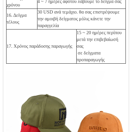
4 ~ 7 ημέρες αφότου λάβουμε το δείγμα σας
χρόνου
30 USD ανά τεμάχιο. θα σας επιστρέψουμε
16. Δείγμα
την αμοιβή δείγματος μόλις κάνετε την
τέλους
παραγγελία
15 ~ 20 ημέρες περίπου
μετά την επιβεβαίωσή
17. Χρόνος παράδοσης παραγωγής
σας
σε δείγματα
προπαραγωγής