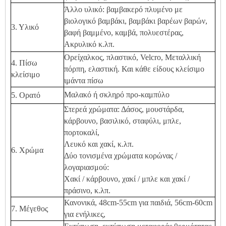
Άλλο υλικό: βαμβακερό πλυμένο με
βιολογικό βαμβάκι, βαμβάκι βαρέων βαρών,
3. Υλικό
βαφή βαμμένο, καμβά, πολυεστέρας,
Ακρυλικό κ.λπ.
Ορείχαλκος, πλαστικό, Velcro, Μεταλλική
4. Πίσω
πόρπη, ελαστική. Και κάθε είδους κλείσιμο
κλείσιμο
ιμάντα πίσω
Μαλακό ή σκληρό προ-καμπύλο
5. Ορατό
Στερεά χρώματα: Δάσος, μουστάρδα,
κάρβουνο, βασιλικό, σταφύλι, μπλε,
πορτοκαλί,
Λευκό και χακί, κ.λπ.
6. Χρώμα
Δύο τονισμένα χρώματα κορώνας /
λογαριασμού:
Χακί / κάρβουνο, χακί / μπλε και χακί /
πράσινο, κ.λπ.
Κανονικά, 48cm-55cm για παιδιά, 56cm-60cm
7. Μέγεθος
για ενήλικες,