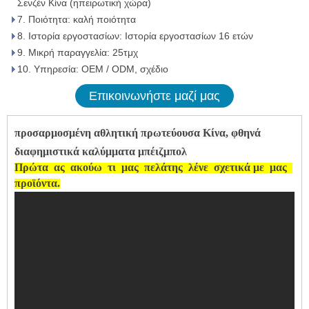
Σενζέν Κίνα (ηπειρωτική χώρα)
7. Ποιότητα: καλή ποιότητα
8. Ιστορία εργοστασίων: Ιστορία εργοστασίων 16 ετών
9. Μικρή παραγγελία: 25τμχ
10. Υπηρεσία: OEM / ODM, σχέδιο
Επικοινωνήστε μαζί μας
προσαρμοσμένη αθλητική πρωτεύουσα Κίνα, φθηνά
διαφημιστικά καλύμματα μπέιζμπολ
Πρώτα
ας
ακούω
τι
μας
πελάτης
λένε
σχετικά με
μας
προϊόντα.