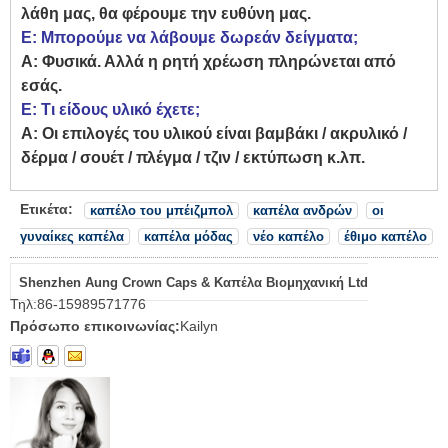
λάθη μας, θα φέρουμε την ευθύνη μας.
Ε: Μπορούμε να λάβουμε δωρεάν δείγματα;
Α: Φυσικά. Αλλά η ρητή χρέωση πληρώνεται από
εσάς.
Ε: Τι είδους υλικό έχετε;
Α: Οι επιλογές του υλικού είναι βαμβάκι / ακρυλικό /
δέρμα / σουέτ / πλέγμα / τζιν / εκτύπωση κ.λπ.
Ετικέτα:
καπέλο του μπέιζμπολ
καπέλα ανδρών
οι
γυναίκες καπέλα
καπέλα μόδας
νέο καπέλο
έθιμο καπέλο
Shenzhen Aung Crown Caps & Καπέλα Βιομηχανική Ltd
Τηλ:
86-15989571776
Πρόσωπο επικοινωνίας:
Kailyn