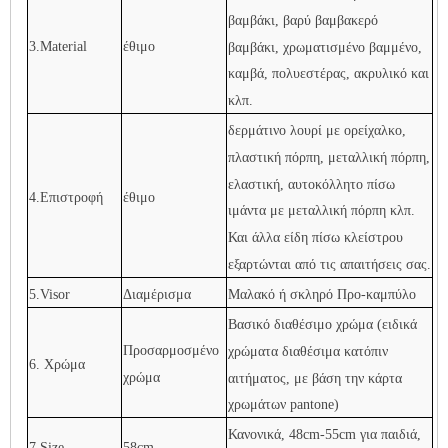
βαμβάκι, βαρύ βαμβακερό
3.Material
έθιμο
βαμβάκι, χρωματισμένο βαμμένο,
καμβά, πολυεστέρας, ακρυλικό και
κλπ.
δερμάτινο λουρί με ορείχαλκο,
πλαστική πόρπη, μεταλλική πόρπη,
ελαστική, αυτοκόλλητο πίσω
4.Επιστροφή
έθιμο
ιμάντα με μεταλλική πόρπη κλπ.
Και άλλα είδη πίσω κλείστρου
εξαρτώνται από τις απαιτήσεις σας.
5.Visor
Διαμέρισμα
Μαλακό ή σκληρό Προ-καμπύλο
Βασικό διαθέσιμο χρώμα (ειδικά
Προσαρμοσμένο
χρώματα διαθέσιμα κατόπιν
6. Χρώμα
χρώμα
αιτήματος, με βάση την κάρτα
χρωμάτων pantone)
Κανονικά, 48cm-55cm για παιδιά,
7.Size
58cm