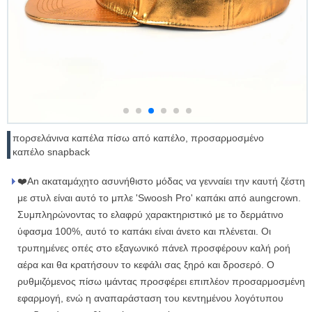
πορσελάνινα καπέλα πίσω από καπέλο, προσαρμοσμένο
καπέλο snapback
❤️An ακαταμάχητο ασυνήθιστο μόδας να γενναίει την καυτή ζέστη
με στυλ είναι αυτό το μπλε 'Swoosh Pro' καπάκι από aungcrown.
Συμπληρώνοντας το ελαφρύ χαρακτηριστικό με το δερμάτινο
ύφασμα 100%, αυτό το καπάκι είναι άνετο και πλένεται. Οι
τρυπημένες οπές στο εξαγωνικό πάνελ προσφέρουν καλή ροή
αέρα και θα κρατήσουν το κεφάλι σας ξηρό και δροσερό. Ο
ρυθμιζόμενος πίσω ιμάντας προσφέρει επιπλέον προσαρμοσμένη
εφαρμογή, ενώ η αναπαράσταση του κεντημένου λογότυπου