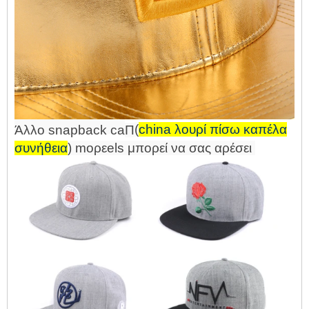
(
china λουρί πίσω καπέλα
Άλλο snapback
ca
Π
συνήθεια
) mo
ρε
els μπορεί να σας αρέσει