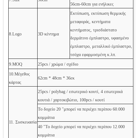
56cm-60cm για ενήλικες
Εκτύπωση, εκτύπωση θερμικής
μεταφοράς, κεντήματα
κεντήματος, τρισδιάστατο
8.Logo
3D κέντημα
δερμάτινο έμπλαστρο, υφασμένο
έμπλαστρο, μεταλλικό έμπλαστρο,
τσόχα εφαρμοσμένη κ.λπ.
9.MOQ
25pcs / χρώμα / σχέδιο
10.Μέγεθος
62cm * 48cm * 36εκ
κάρτας
25pcs / polybag / εσωτερικό κουτί, 4 εσωτερικά
κουτιά / χαρτοκιβώτιο, 100pcs / κουτί
Το δοχείο 20 "μπορεί να περιέχει περίπου 60.000
κομμάτια
11. Συσκευασία
40 "Το δοχείο μπορεί να περιέχει περίπου 12.000
κομμάτια