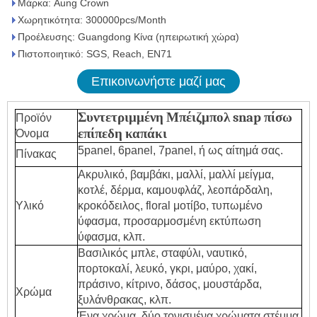
Μάρκα: Aung Crown
Χωρητικότητα: 300000pcs/Month
Προέλευσης: Guangdong Κίνα (ηπειρωτική χώρα)
Πιστοποιητικό: SGS, Reach, EN71
Επικοινωνήστε μαζί μας
Συντετριμμένη Μπέιζμπολ snap πίσω
Προϊόν
επίπεδη καπάκι
Όνομα
5panel, 6panel, 7panel, ή ως αίτημά σας.
Πίνακας
Ακρυλικό, βαμβάκι, μαλλί, μαλλί μείγμα,
κοτλέ, δέρμα, καμουφλάζ, λεοπάρδαλη,
Υλικό
κροκόδειλος, floral μοτίβο, τυπωμένο
ύφασμα, προσαρμοσμένη εκτύπωση
ύφασμα, κλπ.
Βασιλικός μπλε, σταφύλι, ναυτικό,
πορτοκαλί, λευκό, γκρι, μαύρο, χακί,
πράσινο, κίτρινο, δάσος, μουστάρδα,
Χρώμα
ξυλάνθρακας, κλπ.
Ένα χρώμα, δύο τονισμένα χρώματα στέμμα