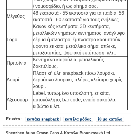
/ νομοσχέδιο, ή ως αίτημά σας.
48 εκατοστά - 55 εκατοστά για τα παιδιά, 56
Μέγεθος
εκατοστά - 60 εκατοστά για τους ενήλικες
Κανονικός κεντήματα, 3D κεντήματα,
μεταλλικών νημάτων κεντήματος, ανάγλυφο
Logo
δέρμα έμπλαστρο, έμπλαστρο καουτσούκ,
υφαντά ετικέτα, μεταλλικό σήμα, απλικέ,
μεταξοτυπίας, ψηφιακή εκτύπωση, κλπ.
Κεντημένα καψούλια, μεταλλικούς
Πριτσίνια
δακτυλίους.
Πλαστική ύλη snapback πίσω λουράκι,
Λουρί
δερμάτινο λουράκι, πλήρες κλείσιμο χωρίς
λουρί.
Label. τυπωμένο υποκλοπή, ετικέτα,
Αξεσουάρ
αυτοκόλλητο, bar code, ενιαίο σακούλα,
κιβώτιο κ.λπ.
Ετικέτα:
καπάκι snapback
καπέλα μόδας
έθιμο καπέλο
Shenzhen Aung Crown Caps & Καπέλα Βιομηχανική Ltd