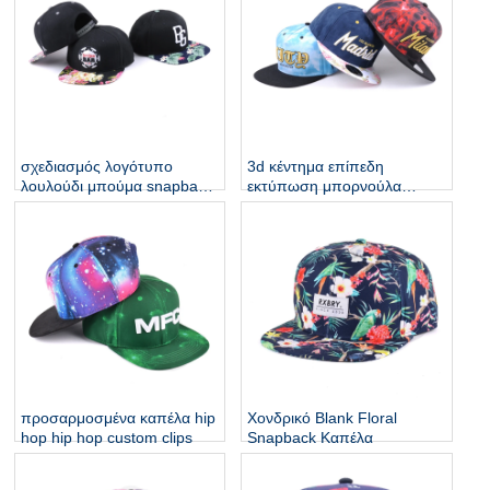
σχεδιασμός λογότυπο
3d κέντημα επίπεδη
λουλούδι μπούμα snapback
εκτύπωση μπορνούλα
καλύμματα επίπεδη καπέλα
snapback προσαρμοσμένα
καπάκια
προσαρμοσμένα καπέλα hip
Χονδρικό Blank Floral
hop hip hop custom clips
Snapback Καπέλα