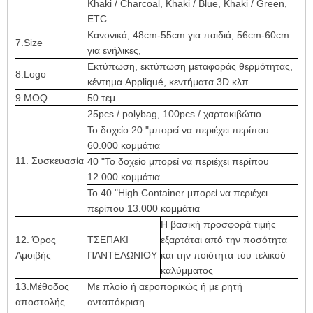
Khaki / Charcoal, Khaki / Blue, Khaki / Green,
ETC.
Κανονικά, 48cm-55cm για παιδιά, 56cm-60cm
7.Size
για ενήλικες,
Εκτύπωση, εκτύπωση μεταφοράς θερμότητας,
8.Logo
κέντημα Appliqué, κεντήματα 3D κλπ.
9.MOQ
50 τεμ
25pcs / polybag, 100pcs / χαρτοκιβώτιο
Το δοχείο 20 "μπορεί να περιέχει περίπου
60.000 κομμάτια
11. Συσκευασία
40 "Το δοχείο μπορεί να περιέχει περίπου
12.000 κομμάτια
Το 40 "High Container μπορεί να περιέχει
περίπου 13.000 κομμάτια
Η βασική προσφορά τιμής
12. Όρος
ΤΣΕΠΑΚΙ
εξαρτάται από την ποσότητα
Αμοιβής
ΠΑΝΤΕΛΩΝΙΟΥ
και την ποιότητα του τελικού
καλύμματος
13.Μέθοδος
Με πλοίο ή αεροπορικώς ή με ρητή
αποστολής
ανταπόκριση