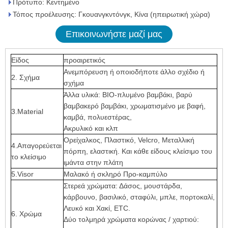
Πρότυπο: Κεντημένο
Τόπος προέλευσης: Γκουανγκντόνγκ, Κίνα (ηπειρωτική χώρα)
Επικοινωνήστε μαζί μας
Είδος
προαιρετικός
Ανεμπόρευση ή οποιοδήποτε άλλο σχέδιο ή
2. Σχήμα
σχήμα
Άλλα υλικά: ΒΙΟ-πλυμένο βαμβάκι, βαρύ
βαμβακερό βαμβάκι, χρωματισμένο με βαφή,
3.Material
καμβά, πολυεστέρας,
Ακρυλικό και κλπ
Ορείχαλκος, Πλαστικό, Velcro, Μεταλλική
4.Απαγορεύεται
πόρπη, ελαστική. Και κάθε είδους κλείσιμο του
το κλείσιμο
ιμάντα στην πλάτη
5.Visor
Μαλακό ή σκληρό Προ-καμπύλο
Στερεά χρώματα: Δάσος, μουστάρδα,
κάρβουνο, βασιλικό, σταφύλι, μπλε, πορτοκαλί,
Λευκό και Χακί, ETC.
6. Χρώμα
Δύο τολμηρά χρώματα κορώνας / χαρτιού: