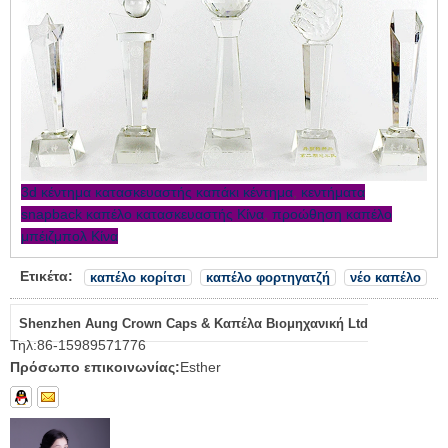
3d κέντημα κατασκευαστής καπάκι κέντημα
,
κεντήματα
snapback καπέλο κατασκευαστής Κίνα
,
προώθηση καπέλο
μπέιζμπολ Κίνα
Ετικέτα:
καπέλο κορίτσι
καπέλο φορτηγατζή
νέο καπέλο
Shenzhen Aung Crown Caps & Καπέλα Βιομηχανική Ltd
Τηλ:
86-15989571776
Πρόσωπο επικοινωνίας:
Esther