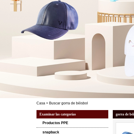
Casa
>
Buscar
gorra de béisbol
Examinar las categorías
gorra de bé
Productos PPE
snapback