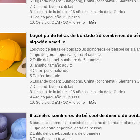
6.Lugar de origen: Guangdong, China (continental), Shenzhen Ch
7. Calidad: buena calidad
8. Historia de la fábrica: 16 años de historia de la fábrica
9.Pedido pequeño: 25 piezas
10. Servicio: OEM / ODM, diseño
Más
Logotipo de letras de bordado 3d sombreros de béis
algodón amarillo
Logotipo de letras de bordado 3d sombreros de béisbol de ala am
1.Tipo de gorra deportiva: gorra Snapback
2.Estilo del panel: sombrero de 5 paneles
3.Tamaño: tamaño adulto
4.Color: personalizado
5.Patrón: bordado
6.Lugar de origen: Guangdong, China (continental), Shenzhen Ch
7. Calidad: buena calidad
8. Historia de la fábrica: 16 años de historia de la fábrica
9.Pedido pequeño: 25 piezas
10. Servicio: OEM / ODM, diseño
Más
6 paneles sombreros de béisbol de diseño de bor
6 paneles sombreros de béisbol de diseño de bordado plano a
1.Tipo de gorra deportiva: gorra de béisbol
2.Estilo del panel: sombrero de 6 paneles
3.Tamaño: tamaño adulto