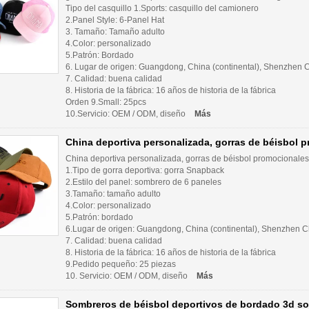
Tipo del casquillo 1.Sports: casquillo del camionero
2.Panel Style: 6-Panel Hat
3. Tamaño: Tamaño adulto
4.Color: personalizado
5.Patrón: Bordado
6. Lugar de origen: Guangdong, China (continental), Shenzhen C
7. Calidad: buena calidad
8. Historia de la fábrica: 16 años de historia de la fábrica
Orden 9.Small: 25pcs
10.Servicio: OEM / ODM, diseño
Más
China deportiva personalizada, gorras de béisbol 
China deportiva personalizada, gorras de béisbol promocionales
1.Tipo de gorra deportiva: gorra Snapback
2.Estilo del panel: sombrero de 6 paneles
3.Tamaño: tamaño adulto
4.Color: personalizado
5.Patrón: bordado
6.Lugar de origen: Guangdong, China (continental), Shenzhen Ch
7. Calidad: buena calidad
8. Historia de la fábrica: 16 años de historia de la fábrica
9.Pedido pequeño: 25 piezas
10. Servicio: OEM / ODM, diseño
Más
Sombreros de béisbol deportivos de bordado 3d s