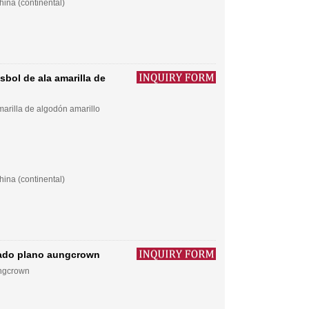
ina (continental)
bol de ala amarilla de
arilla de algodón amarillo
ina (continental)
dado plano aungcrown
ungcrown