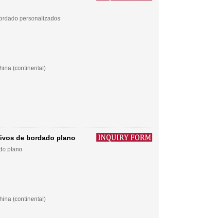
bordado personalizados
ina (continental)
tivos de bordado plano
ado plano
ina (continental)