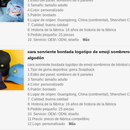
2.Estilo del panel: sombrero de 6 paneles
3.Tamaño: tamaño adulto
4.Color: personalizado
5.Patrón: bordado
6.Lugar de origen: Guangdong, China (continental), Shenzhen Ch
7. Calidad: buena calidad
8. Historia de la fábrica: 16 años de historia de la fábrica
9.Pedido pequeño: 25 piezas
10. Servicio: OEM / ODM, diseño
Más
cara sonriente bordada logotipo de emoji sombrero
algodón
cara sonriente bordada logotipo de emoji sombreros de béisbol 
1.Tipo de gorra deportiva: gorra Snapback
2.Estilo del panel: sombrero de 6 paneles
3.Tamaño: tamaño adulto
4.Color: personalizado
5.Patrón: bordado
6.Lugar de origen: Guangdong, China (continental), Shenzhen Ch
7. Calidad: buena calidad
8. Historia de la fábrica: 16 años de historia de la fábrica
9.Pedido pequeño: 25 piezas
10. Servicio: OEM / ODM, diseño
11.Precio: precio de fábrica competitivo
12.Logo: personalizado
Más